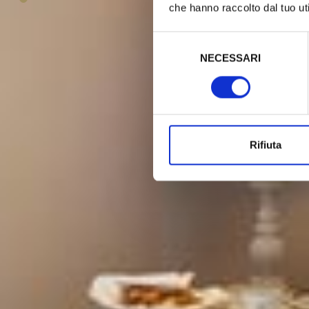
che hanno raccolto dal tuo uti
Selezione
del
NECESSARI
consenso
Rifiuta