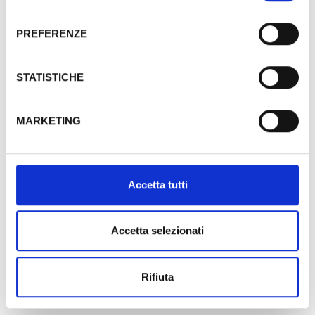
Le Camere Superior vista mare, più ampie
consenso
rispetto alle camere classic...
PREFERENZE
MAGGIORI DETTAGLI
STATISTICHE
Camera Superior
(vista mare)
MARKETING
Accetta tutti
Accetta selezionati
Contattaci
Rifiuta
Via A. Musco 8/10