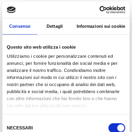
ospiti in una scelta più conforme ai loro gusti e
desideri.
Consenso
Dettagli
Informazioni sui cookie
Tutte le camere sono provviste di: Letto King size, Aria
condizionata, wi-fi, finestra, balcone o terrazzino, TV
Questo sito web utilizza i cookie
LED FULL HD 32 pollici, SKY TV GOLD VISION,
Utilizziamo i cookie per personalizzare contenuti ed
cassaforte, servizio sveglia, minibar e telefono diretto.
annunci, per fornire funzionalità dei social media e per
Bagno in marmo con box doccia o vasca, asciugacapelli,
analizzare il nostro traffico. Condividiamo inoltre
linea cortesia e specchio ingranditore.
informazioni sul modo in cui utilizzi il nostro sito con i
nostri partner che si occupano di analisi dei dati web,
pubblicità e social media, i quali potrebbero combinarle
con altre informazioni che hai fornito loro o che hanno
raccolto dal tuo utilizzo dei loro servizi.
Selezione
Camera Superior
NECESSARI
del