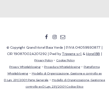
© Copyright Grand Hotel Baia Verde | P.IVA 04059930877 |
CIR 19087002A201292 | Pwd by
Trippete s.r.l.
&
Hotel.BB
|
-
Privacy Policy
Cookie Policy
-
-
Privacy Whistleblowing
Procedura Whistleblowing
Piattaforma
-
Whistleblowing
Modello di Organizzazione, Gestione e controllo ex
-
D.Lgs. 231/2001 Parte Generale
Modello di Organizzazione, Gestione e
controllo ex D.Lgs. 231/2001 Codice Etico