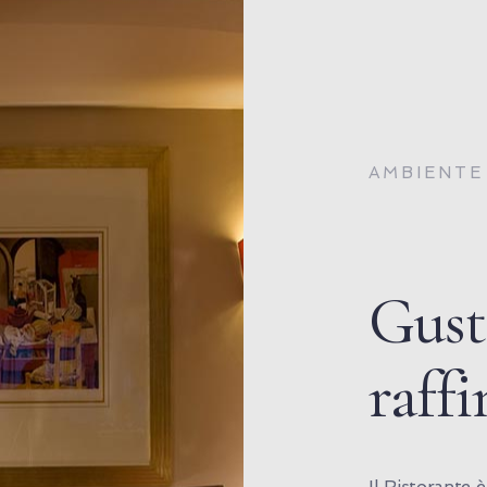
AMBIENTE
Gust
raffi
Il Ristorante 