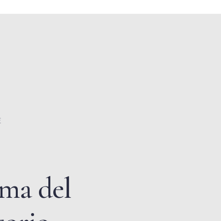
E
ima del