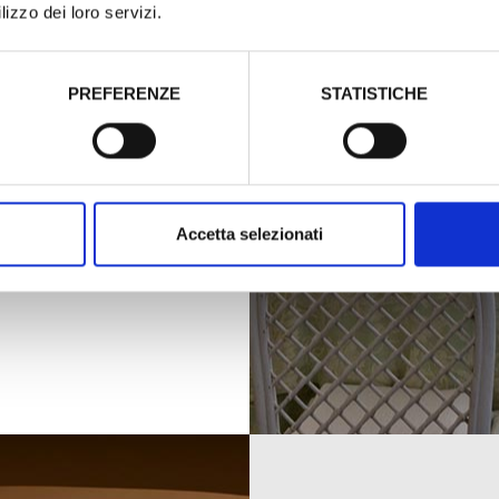
lizzo dei loro servizi.
re ogni tipo di
per passare dei
PREFERENZE
STATISTICHE
'ottima cucina,
e della location
cornice in ogni
stro momento.
i, vegetariani e
Accetta selezionati
dietetici.