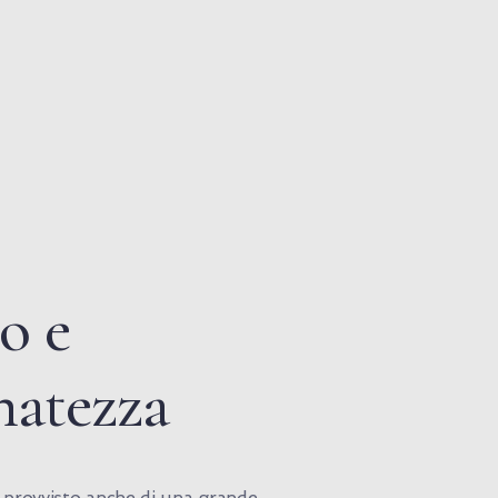
o e
natezza
è provvisto anche di una grande