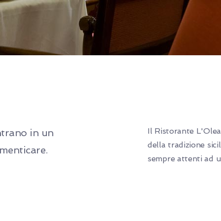
Il Ristorante L'Ole
ntrano in un
della tradizione sici
imenticare.
sempre attenti ad ut