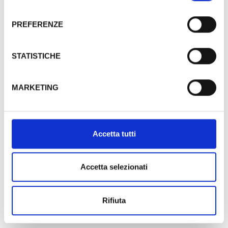
La nuovissima Gold Suite occupa la posizione
consenso
più panoramica e ambita dell’Hotel...
PREFERENZE
MAGGIORI DETTAGLI
STATISTICHE
Gold Suite
MARKETING
Accetta tutti
Accetta selezionati
Contattaci
Rifiuta
Via A. Musco 8/10