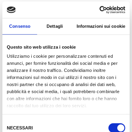
ospiti in una scelta più conforme ai loro gusti e
desideri.
Consenso
Dettagli
Informazioni sui cookie
Tutte le camere sono provviste di: Letto King size, Aria
condizionata, wi-fi, finestra, balcone o terrazzino, TV
Questo sito web utilizza i cookie
LED FULL HD 32 pollici, SKY TV GOLD VISION,
Utilizziamo i cookie per personalizzare contenuti ed
cassaforte, servizio sveglia, minibar e telefono diretto.
annunci, per fornire funzionalità dei social media e per
Bagno in marmo con box doccia o vasca, asciugacapelli,
analizzare il nostro traffico. Condividiamo inoltre
linea cortesia e specchio ingranditore.
informazioni sul modo in cui utilizzi il nostro sito con i
nostri partner che si occupano di analisi dei dati web,
pubblicità e social media, i quali potrebbero combinarle
con altre informazioni che hai fornito loro o che hanno
raccolto dal tuo utilizzo dei loro servizi.
Selezione
Gold Suite
NECESSARI
del