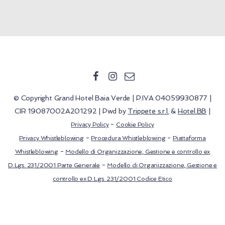
© Copyright Grand Hotel Baia Verde | P.IVA 04059930877 |
CIR 19087002A201292 | Pwd by
Trippete s.r.l.
&
Hotel.BB
|
-
Privacy Policy
Cookie Policy
-
-
Privacy Whistleblowing
Procedura Whistleblowing
Piattaforma
-
Whistleblowing
Modello di Organizzazione, Gestione e controllo ex
-
D.Lgs. 231/2001 Parte Generale
Modello di Organizzazione, Gestione e
controllo ex D.Lgs. 231/2001 Codice Etico