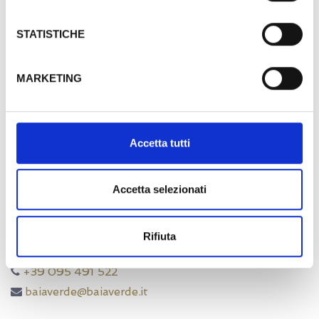
Camera Standard
STATISTICHE
MARKETING
Accetta tutti
Contattaci
Accetta selezionati
Via A. Musco 8/10
Rifiuta
95021 Acicastello (CT)
+39 095 491 522
baiaverde@baiaverde.it