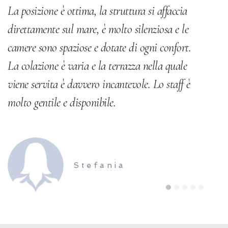
La posizione è ottima, la struttura si affaccia
U
direttamente sul mare, è molto silenziosa e le
es
camere sono spaziose e dotate di ogni confort.
m
La colazione è varia e la terrazza nella quale
sp
viene servita è davvero incantevole. Lo staff è
molto gentile e disponibile.
Stefania
1
2
3
4
5