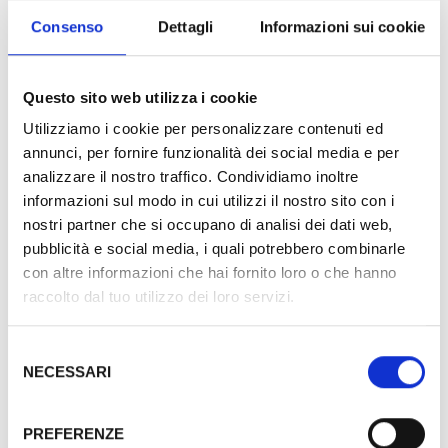
condizionata, wi-fi, finestra, balcone o terrazzino, TV
Consenso
Dettagli
Informazioni sui cookie
LED FULL HD 32 pollici, SKY TV GOLD VISION,
cassaforte, servizio sveglia, minibar e telefono diretto.
Bagno in marmo con box doccia o vasca, asciugacapelli,
Questo sito web utilizza i cookie
linea cortesia e specchio ingranditore.
Utilizziamo i cookie per personalizzare contenuti ed
annunci, per fornire funzionalità dei social media e per
analizzare il nostro traffico. Condividiamo inoltre
informazioni sul modo in cui utilizzi il nostro sito con i
nostri partner che si occupano di analisi dei dati web,
pubblicità e social media, i quali potrebbero combinarle
con altre informazioni che hai fornito loro o che hanno
raccolto dal tuo utilizzo dei loro servizi.
Camera Standard
Tutte le camere sono arredate in modo
Selezione
classico con mobili in noce. Il bagno...
NECESSARI
del
consenso
MAGGIORI DETTAGLI
PREFERENZE