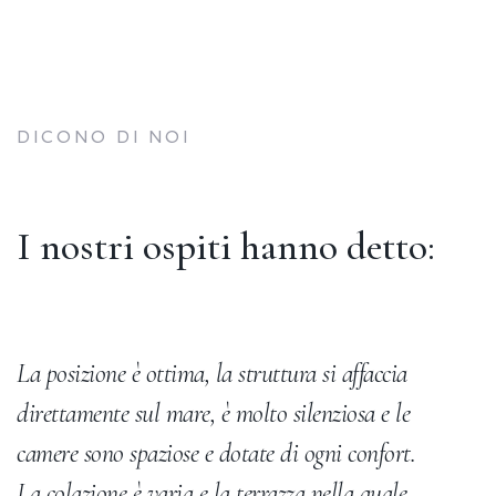
DICONO DI NOI
I nostri ospiti hanno detto:
La posizione è ottima, la struttura si affaccia
U
direttamente sul mare, è molto silenziosa e le
es
camere sono spaziose e dotate di ogni confort.
m
La colazione è varia e la terrazza nella quale
sp