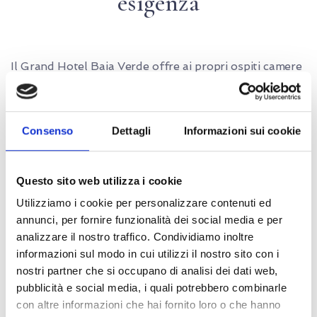
esigenza
Il Grand Hotel Baia Verde offre ai propri ospiti camere
totalmente rinnovate per ogni tipo di esigenza.
Camere Classic, Superior, Vista Mare, Deluxe, Family
Room, Junior Suite e Suite al fine di agevolare gli
Consenso
Dettagli
Informazioni sui cookie
ospiti in una scelta più conforme ai loro gusti e
desideri.
Questo sito web utilizza i cookie
Utilizziamo i cookie per personalizzare contenuti ed
Tutte le camere sono provviste di: Letto King size, Aria
annunci, per fornire funzionalità dei social media e per
condizionata, wi-fi, finestra, balcone o terrazzino, TV
analizzare il nostro traffico. Condividiamo inoltre
LED FULL HD 32 pollici, SKY TV GOLD VISION,
informazioni sul modo in cui utilizzi il nostro sito con i
nostri partner che si occupano di analisi dei dati web,
cassaforte, servizio sveglia, minibar e telefono diretto.
pubblicità e social media, i quali potrebbero combinarle
Bagno in marmo con box doccia o vasca, asciugacapelli,
con altre informazioni che hai fornito loro o che hanno
linea cortesia e specchio ingranditore.