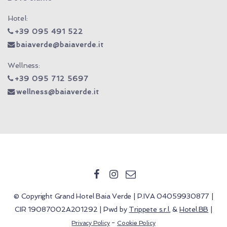
Hotel:
+39 095 491 522
baiaverde@baiaverde.it
Wellness:
+39 095 712 5697
wellness@baiaverde.it
© Copyright Grand Hotel Baia Verde | P.IVA 04059930877 |
CIR 19087002A201292 | Pwd by
Trippete s.r.l.
&
Hotel.BB
|
-
Privacy Policy
Cookie Policy