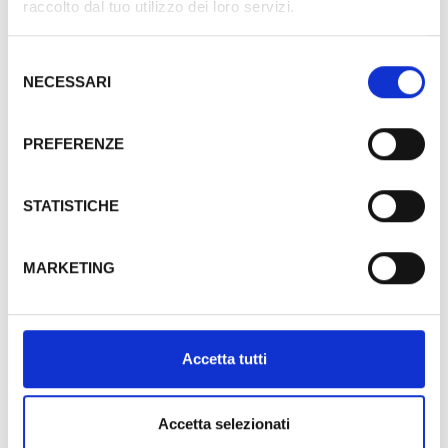
raccolto dal tuo utilizzo dei loro servizi.
Selezione
NECESSARI
del
consenso
PREFERENZE
Blue suite
Caratterizzata da preziosi tendaggi e tessuti
STATISTICHE
esclusivi di tonalità blu...
MARKETING
MAGGIORI DETTAGLI
Blue suite
Accetta tutti
Accetta selezionati