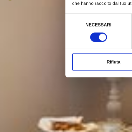
che hanno raccolto dal tuo uti
Selezione
del
NECESSARI
consenso
Rifiuta